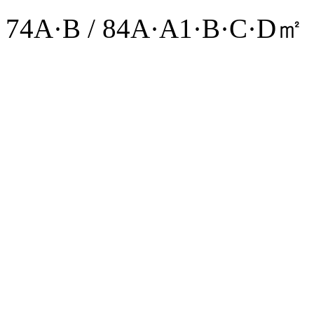
74A·B / 84A·A1·B·C·D㎡