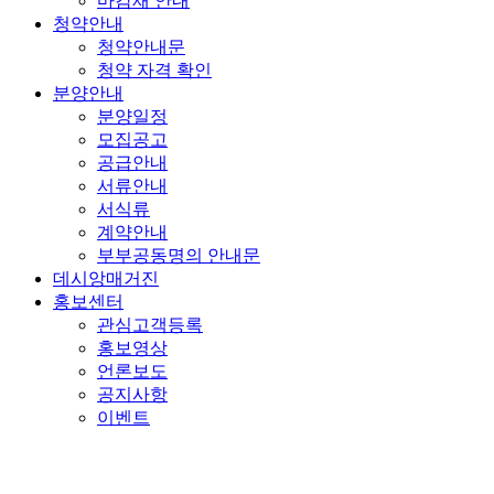
마감재 안내
청약안내
청약안내문
청약 자격 확인
분양안내
분양일정
모집공고
공급안내
서류안내
서식류
계약안내
부부공동명의 안내문
데시앙매거진
홍보센터
관심고객등록
홍보영상
언론보도
공지사항
이벤트