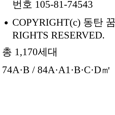
번호 105-81-74543
COPYRIGHT(c) 동탄
RIGHTS RESERVED.
총 1,170세대
74A·B / 84A·A1·B·C·D㎡