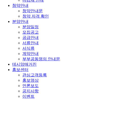
마감재 안내
청약안내
청약안내문
청약 자격 확인
분양안내
분양일정
모집공고
공급안내
서류안내
서식류
계약안내
부부공동명의 안내문
데시앙매거진
홍보센터
관심고객등록
홍보영상
언론보도
공지사항
이벤트