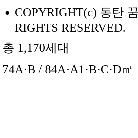
COPYRIGHT(c) 동탄
RIGHTS RESERVED.
총 1,170세대
74A·B / 84A·A1·B·C·D㎡