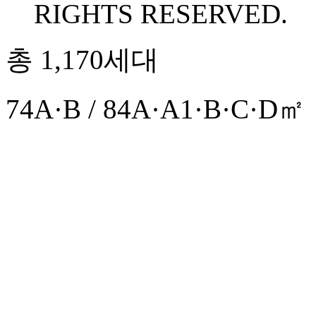
RIGHTS RESERVED.
총 1,170세대
74A·B / 84A·A1·B·C·D㎡