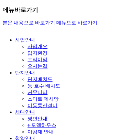
메뉴바로가기
본문 내용으로 바로가기
메뉴으로 바로가기
사업안내
사업개요
입지환경
프리미엄
오시는길
단지안내
단지배치도
동·호수 배치도
커뮤니티
스마트 데시앙
이동통신설비
세대안내
평면안내
e-모델하우스
마감재 안내
청약안내