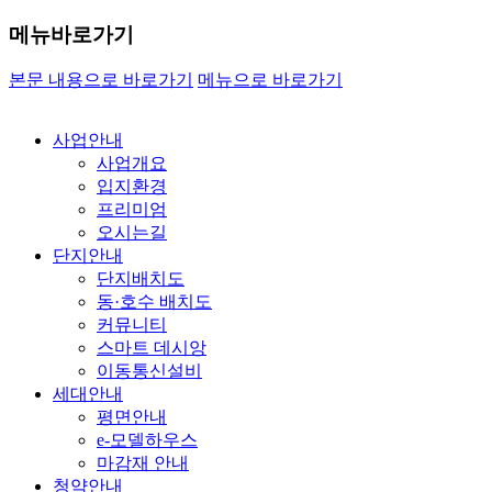
메뉴바로가기
본문 내용으로 바로가기
메뉴으로 바로가기
사업안내
사업개요
입지환경
프리미엄
오시는길
단지안내
단지배치도
동·호수 배치도
커뮤니티
스마트 데시앙
이동통신설비
세대안내
평면안내
e-모델하우스
마감재 안내
청약안내