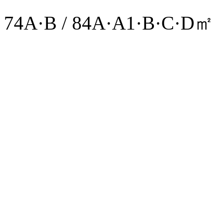
74A·B / 84A·A1·B·C·D㎡