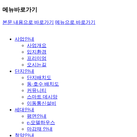
메뉴바로가기
본문 내용으로 바로가기
메뉴으로 바로가기
사업안내
사업개요
입지환경
프리미엄
오시는길
단지안내
단지배치도
동·호수 배치도
커뮤니티
스마트 데시앙
이동통신설비
세대안내
평면안내
e-모델하우스
마감재 안내
청약안내